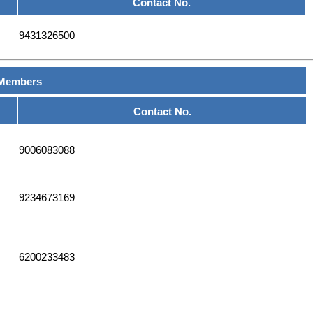
Contact No.
9431326500
 Members
Contact No.
9006083088
9234673169
6200233483