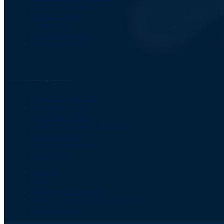
UG & PG Admissions
Central Library
Contact Us
Student Feedback
Old Website Link
Important Information
Academic Calendar
Academic Events
Computer Centre
Student Grievance Redressal
Application Form
Right to Information
Newsletter
Tenders
NIRF
RU Alumni Association
Women's Grievance Redressal Cell
Radio Khanchi