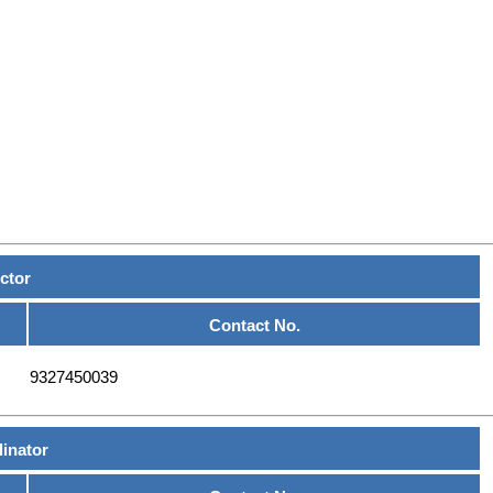
ctor
Contact No.
9327450039
inator