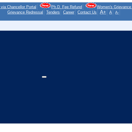
via Chancellor Portal
Ph.D. Fee Refund
Women's Grievance 
A+
Grievance Redressal
Tenders
Career
Contact Us
A
A-