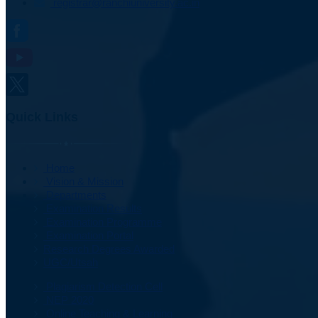
registrar@ranchiuniversity.ac.in
Quick Links
Home
Vision & Mission
Departments
Examination Results
Examination Programme
Examination Portal
Research Degrees Awarded
UGC/Utsah
Plagiarism Detection Cell
NEP 2020
Online Teaching & Learning